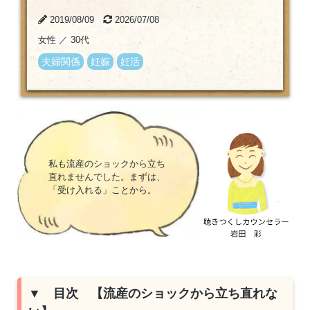
2019/08/09
2026/07/08
女性
／
30代
夫婦関係
妊娠
妊活
私も流産のショックから立ち
直れませんでした。まずは、
「受け入れる」ことから。
▼ 目次 【流産のショックから立ち直れな