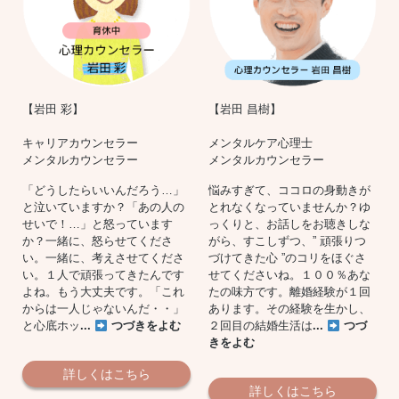
【岩田 彩】
【岩田 昌樹】
キャリアカウンセラー
メンタルケア心理士
メンタルカウンセラー
メンタルカウンセラー
「どうしたらいいんだろう…」
悩みすぎて、ココロの身動きが
と泣いていますか？「あの人の
とれなくなっていませんか？ゆ
せいで！…」と怒っています
っくりと、お話しをお聴きしな
か？一緒に、怒らせてくださ
がら、すこしずつ、” 頑張りつ
い。一緒に、考えさせてくださ
づけてきた心 ”のコリをほぐさ
い。１人で頑張ってきたんです
せてくださいね。１００％あな
よね。もう大丈夫です。「これ
たの味方です。離婚経験が１回
からは一人じゃないんだ・・」
あります。その経験を生かし、
と心底ホッ
...
つづきをよむ
２回目の結婚生活は
...
つづ
きをよむ
詳しくはこちら
詳しくはこちら