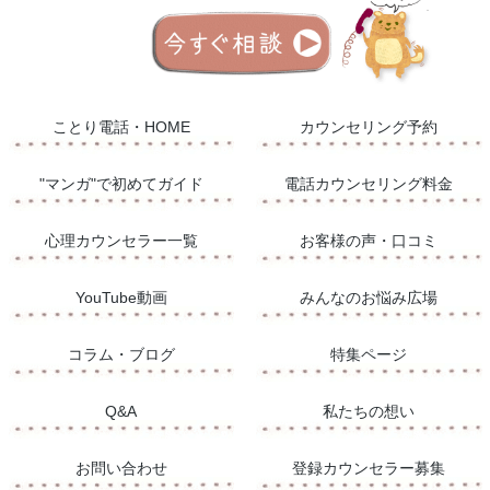
ことり電話・HOME
カウンセリング予約
"マンガ"で初めてガイド
電話カウンセリング料金
心理カウンセラー一覧
お客様の声・口コミ
YouTube動画
​みんなのお悩み広場
コラム・ブログ
特集ページ
Q&A
私たちの想い
お問い合わせ
登録カウンセラー募集