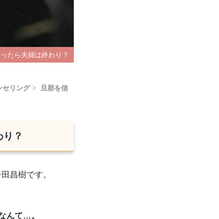
なったら夫婦は終わり？
ンセリング
旦那を信
わり？
岩田昌樹です。
なんて…。